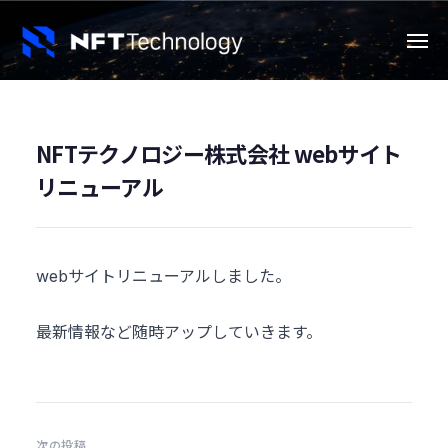
ー
コ
ン
メ
ニ
テ
ュ
ー
ン
ツ
NFTテクノロジー株式会社 webサイト
へ
ス
リニューアル
キ
ッ
プ
webサイトリニューアルしました。
最新情報など随時アップしていきます。
投
次の投稿